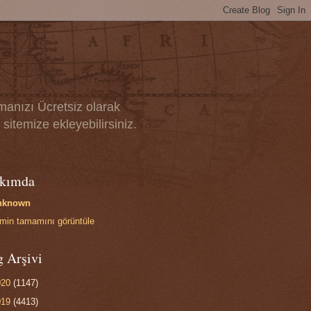
manızı Ücretsiz olarak
sitemize ekleyebilirsiniz.
kımda
nknown
limin tamamını görüntüle
g Arşivi
020
(1147)
019
(4413)