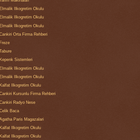
Tarim Makinalari
Elmalik Ilkogretim Okulu
Elmalik Ilkogretim Okulu
Elmalik Ilkogretim Okulu
Cankiri Orta Firma Rehberi
Freze
Tabure
Kepenk Sistemleri
Elmalik Ilkogretim Okulu
Elmalik Ilkogretim Okulu
Kalfat Ilkogretim Okulu
Cankiri Kursunlu Firma Rehberi
Cankiri Radyo Nese
Celik Baca
Agatha Paris Magazalari
Kalfat Ilkogretim Okulu
Kalfat Ilkogretim Okulu