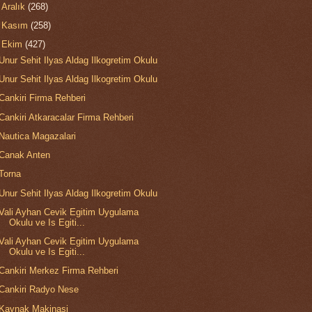
►
Aralık
(268)
►
Kasım
(258)
▼
Ekim
(427)
Unur Sehit Ilyas Aldag Ilkogretim Okulu
Unur Sehit Ilyas Aldag Ilkogretim Okulu
Cankiri Firma Rehberi
Cankiri Atkaracalar Firma Rehberi
Nautica Magazalari
Canak Anten
Torna
Unur Sehit Ilyas Aldag Ilkogretim Okulu
Vali Ayhan Cevik Egitim Uygulama
Okulu ve Is Egiti...
Vali Ayhan Cevik Egitim Uygulama
Okulu ve Is Egiti...
Cankiri Merkez Firma Rehberi
Cankiri Radyo Nese
Kaynak Makinasi