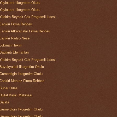
Yaylakent Ilkogretim Okulu
Yaylakent Ilkogretim Okulu
Yildirim Beyazit Cok Programli Lisesi
Cankiri Firma Rehberi
Cankiri Atkaracalar Firma Rehberi
Cankiri Radyo Nese
Lokman Hekim
Baglanti Elemanlari
Yildirim Beyazit Cok Programli Lisesi
Buyukyakali Ilkogretim Okulu
Gumerdigin Ilkogretim Okulu
Cankiri Merkez Firma Rehberi
Buhar Odasi
Dijital Baski Makinasi
Balata
Gumerdigin Ilkogretim Okulu
Gumerdigin Ilkogretim Okulu