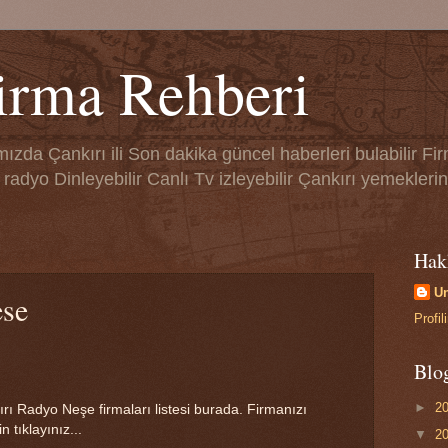
irma Rehberi
zda Çankırı ili Son dakika güncel haberleri bulabilir Fir
radyo Dinleyebilir Canlı Tv izleyebilir Çankırı yemeklerin 
Hak
U
ese
Profi
Blo
►
2
ı Radyo Neşe firmaları listesi burada. Firmanızı
 tıklayınız...
▼
2